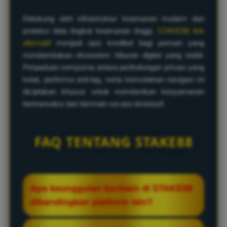
Didukung oleh infrastruktur keamanan modern dan
proteksi data tingkat keamanan tinggi,
STAKE88 link
alternatif
menjadi opsi kredibel bagi pemain yang
mendambakan ekosistem hiburan digital yang stabil.
Perpaduan sempurna antara perlindungan privasi yang
ketat, performa anti-lag, serta kemudahan navigasi ini
diciptakan khusus untuk memberikan kenyamanan
bertransaksi dan bermain secara eksklusif.
FAQ TENTANG STAKE88
Apa keunggulan bermain di STAKE88
dibandingkan platform lain?
STAKE88 merupakan situs game VVIP