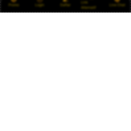
infrastruktur enkripsi dari STAKE88 menjawab
Link
Promo
Login
Daftar
Live Chat
Alternatif
keraguan saya. Link alternatifnya selalu
responsif, menjadikan pengalaman bermain jauh
lebih eksklusif dan aman.