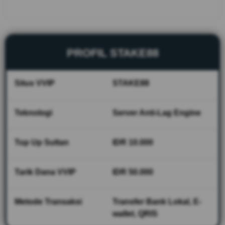
responsif.
Rasakan
kemewahan
pelayanan
sultan tanpa
PROFIL STAKE88
henti untuk
jaminan
taruhan yang
Situs VVIP
STAKE88
aman dan
eksklusif.
Teknologi
Server Anti-Lag Engine
L
i
Top Up Sultan
IDR 10.000
h
a
t
Tarik Dana VVIP
IDR 50.000
d
e
t
Metode Transaksi
Transfer Bank Lokal, E-
a
wallet, QRIS
i