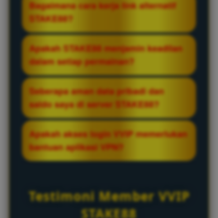
Bagaimana cara kerja link alternatif
eksklusif yang dirancang dengan teknologi
STAKE88?
server anti-lag generasi terbaru. Kami
memberikan jaminan stabilitas permainan
Akses link alternatif STAKE88 difungsikan
Apakah STAKE88 menjamin keadilan
tanpa jeda, dipadukan dengan standar
sebagai jalur privasi bebas hambatan yang
dalam setiap permainan?
pelayanan sultan yang memprioritaskan
diperbarui secara sistematis. Infrastruktur
kenyamanan serta keamanan member
ini memastikan setiap pemain kelas VVIP
Tentu saja. Kami mengimplementasikan
Seberapa aman data pribadi dan
secara profesional.
tetap dapat terhubung ke dalam
sistem Fair Play 100% dengan algoritma
saldo saya di server STAKE88?
ekosistem permainan dengan lancar dan
terverifikasi untuk seluruh portofolio
sangat aman, terhindar dari kendala
hiburan yang tersedia. Sebagai penyedia
Infrastruktur server anti-lag kami
Apakah akses login VVIP memerlukan
jaringan atau pemblokiran wilayah.
layanan berstandar sultan, integritas
didukung oleh protokol enkripsi data
bantuan aplikasi VPN?
operasional dan transparansi hasil adalah
setara perbankan yang berlapis. Seluruh
komitmen mutlak yang terus dikawal ketat
rekam jejak privasi dan transaksi saldo
Sama sekali tidak. Tim engineer kami
oleh tim audit kami.
member diproteksi secara absolut,
secara proaktif melakukan pemeliharaan
Testimoni Member VVIP
menutup rapat segala celah dari ancaman
dan optimasi routing jaringan. Anda dapat
peretasan maupun akses ilegal oleh pihak
mengakses halaman login STAKE88
STAKE88