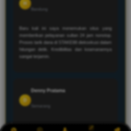
H
Bandung
Baru kali ini saya menemukan situs yang
memberikan pelayanan sultan 24 jam nonstop.
Proses tarik dana di STAKE88 dieksekusi dalam
hitungan detik. Kredibilitas dan keamanannya
sangat terjamin.
Denny Pratama
D
Semarang
Saya sangat mengutamakan privasi data, dan