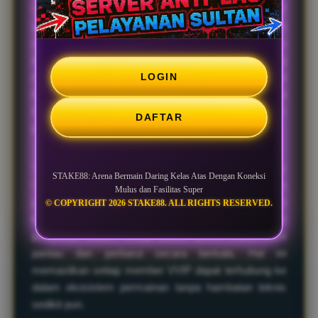
STAKE88
hadir sebagai standar baru situs game VVIP
yang dirancang khusus untuk memastikan pemain
mendapatkan akses login yang mulus kapan pun
dibutuhkan. Berbekal teknologi server anti-lag
LOGIN
mutakhir, kami menjamin stabilitas permainan tingkat
tinggi, sehingga Anda terbebas dari kekhawatiran saat
terjadi lonjakan trafik maupun pemeliharaan sistem
DAFTAR
jaringan.
Tidak hanya berfokus pada kecepatan akses, jalur
STAKE88: Arena Bermain Daring Kelas Atas Dengan Koneksi
STAKE88 login
juga dirancang untuk menyajikan
Mulus dan Fasilitas Super
pengalaman antarmuka yang sangat responsif demi
© COPYRIGHT 2026 STAKE88. ALL RIGHTS RESERVED.
kenyamanan Anda. Sebagai wujud komitmen
pelayanan sultan, setiap tautan akses resmi kami
pantau dan perbarui secara berkala. Hal ini
memastikan setiap member VVIP dapat terhubung ke
dalam ekosistem permainan tanpa hambatan teknis
sedikit pun.