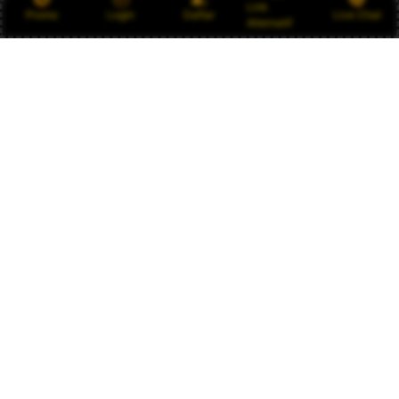
infrastruktur enkripsi dari STAKE88 menjawab
Link
Promo
Login
Daftar
Live Chat
Alternatif
keraguan saya. Link alternatifnya selalu
responsif, menjadikan pengalaman bermain jauh
lebih eksklusif dan aman.