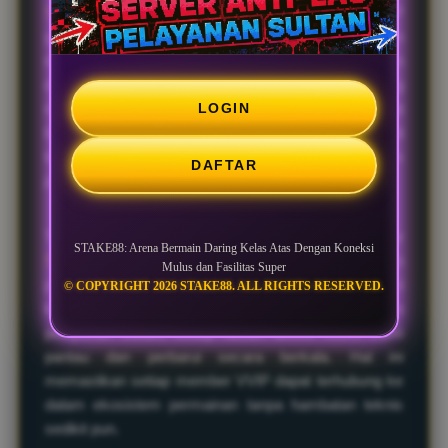
STAKE88
hadir sebagai standar baru situs game VVIP
yang dirancang khusus untuk memastikan pemain
mendapatkan akses login yang mulus kapan pun
dibutuhkan. Berbekal teknologi server anti-lag
LOGIN
mutakhir, kami menjamin stabilitas permainan tingkat
tinggi, sehingga Anda terbebas dari kekhawatiran saat
terjadi lonjakan trafik maupun pemeliharaan sistem
DAFTAR
jaringan.
Tidak hanya berfokus pada kecepatan akses, jalur
STAKE88: Arena Bermain Daring Kelas Atas Dengan Koneksi
STAKE88 login
juga dirancang untuk menyajikan
Mulus dan Fasilitas Super
pengalaman antarmuka yang sangat responsif demi
© COPYRIGHT 2026 STAKE88. ALL RIGHTS RESERVED.
kenyamanan Anda. Sebagai wujud komitmen
pelayanan sultan, setiap tautan akses resmi kami
pantau dan perbarui secara berkala. Hal ini
memastikan setiap member VVIP dapat terhubung ke
dalam ekosistem permainan tanpa hambatan teknis
sedikit pun.