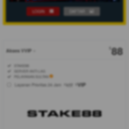
LOGIN
DAFTAR
Show More
88
$
Akses VVIP
Akses
Included:
STAKE88
VVIP
Included:
SERVER ANTI-LAG
SELECTED
Included:
PELAYANAN SULTAN
88
$
ktif
VIP
Layanan Prioritas 24 Jam
A
V
Bergabunglah
di STAKE88,
situs game
VVIP yang
ditenagai
server anti-
lag paling