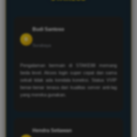
yang tidak berkepentingan.
dengan sangat cepat melalui browser
perangkat pintar maupun desktop
menggunakan koneksi internet penyedia
layanan lokal tanpa hambatan apa pun.
Budi Santoso
B
Surabaya
Pengalaman bermain di STAKE88 memang
beda level. Akses login super cepat dan sama
sekali tidak ada kendala koneksi. Status VVIP
benar-benar terasa dari kualitas server anti-lag
yang mereka gunakan.
Hendra Setiawan