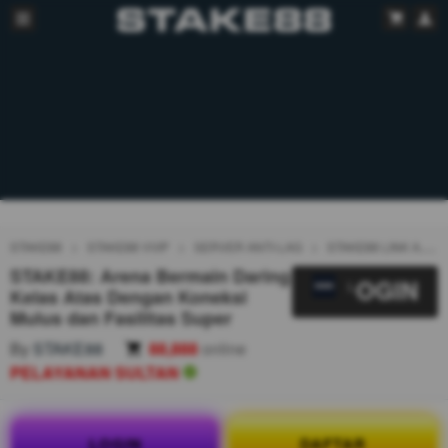
STAKE88
STAKE88 VVIP
SERVER ANTI-LAG
STAKE88 LINK ALTERNATIF
STAKE88: Arena Bermain Daring
OGIN
L
Kelas Atas Dengan Koneksi
Mulus dan Fasilitas Super
By
STAKE88
88,888
online
PELAYANAN SULTAN
LOGIN
DAFTAR