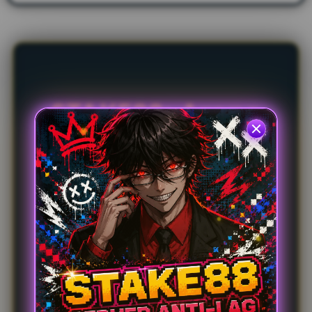
l
l
i
s
e
n
s
STAKE88: Arena
i
Bermain Daring
Kelas Atas
Dengan Koneksi
Mulus dan
Fasilitas Super