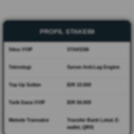
responsif.
Rasakan
kemewahan
pelayanan
sultan tanpa
PROFIL STAKE88
henti untuk
jaminan
taruhan yang
Situs VVIP
STAKE88
aman dan
eksklusif.
Teknologi
Server Anti-Lag Engine
L
i
Top Up Sultan
IDR 10.000
h
a
t
Tarik Dana VVIP
IDR 50.000
d
e
t
Metode Transaksi
Transfer Bank Lokal, E-
a
wallet, QRIS
i