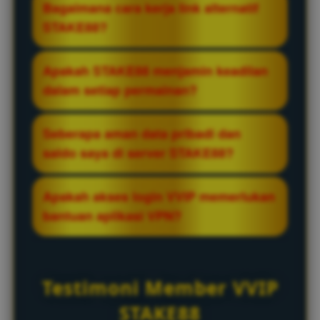
Bagaimana cara kerja link alternatif
eksklusif yang dirancang dengan teknologi
STAKE88?
server anti-lag generasi terbaru. Kami
memberikan jaminan stabilitas permainan
Akses link alternatif STAKE88 difungsikan
Apakah STAKE88 menjamin keadilan
tanpa jeda, dipadukan dengan standar
sebagai jalur privasi bebas hambatan yang
dalam setiap permainan?
pelayanan sultan yang memprioritaskan
diperbarui secara sistematis. Infrastruktur
kenyamanan serta keamanan member
ini memastikan setiap pemain kelas VVIP
Tentu saja. Kami mengimplementasikan
Seberapa aman data pribadi dan
secara profesional.
tetap dapat terhubung ke dalam
sistem Fair Play 100% dengan algoritma
saldo saya di server STAKE88?
ekosistem permainan dengan lancar dan
terverifikasi untuk seluruh portofolio
sangat aman, terhindar dari kendala
hiburan yang tersedia. Sebagai penyedia
Infrastruktur server anti-lag kami
Apakah akses login VVIP memerlukan
jaringan atau pemblokiran wilayah.
layanan berstandar sultan, integritas
didukung oleh protokol enkripsi data
bantuan aplikasi VPN?
operasional dan transparansi hasil adalah
setara perbankan yang berlapis. Seluruh
komitmen mutlak yang terus dikawal ketat
rekam jejak privasi dan transaksi saldo
Sama sekali tidak. Tim engineer kami
oleh tim audit kami.
member diproteksi secara absolut,
secara proaktif melakukan pemeliharaan
Testimoni Member VVIP
menutup rapat segala celah dari ancaman
dan optimasi routing jaringan. Anda dapat
peretasan maupun akses ilegal oleh pihak
mengakses halaman login STAKE88
STAKE88