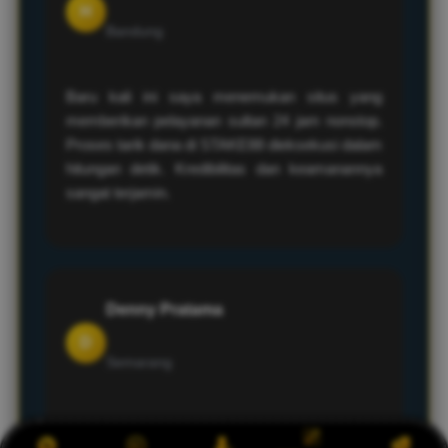
H
Bandung
Baru kali ini saya menemukan situs yang
memberikan pelayanan sultan 24 jam nonstop.
Proses tarik dana di STAKE88 dieksekusi dalam
hitungan detik. Kredibilitas dan keamanannya
sangat terjamin.
Denny Pratama
D
Semarang
Saya sangat mengutamakan privasi data, dan