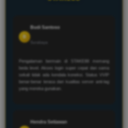
yang tidak berkepentingan.
dengan sangat cepat melalui browser
perangkat pintar maupun desktop
menggunakan koneksi internet penyedia
layanan lokal tanpa hambatan apa pun.
Budi Santoso
B
Surabaya
Pengalaman bermain di STAKE88 memang
beda level. Akses login super cepat dan sama
sekali tidak ada kendala koneksi. Status VVIP
benar-benar terasa dari kualitas server anti-lag
yang mereka gunakan.
Hendra Setiawan