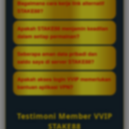
Bagaimana cara kerja link alternatif
eksklusif yang dirancang dengan teknologi
STAKE88?
server anti-lag generasi terbaru. Kami
memberikan jaminan stabilitas permainan
Akses link alternatif STAKE88 difungsikan
Apakah STAKE88 menjamin keadilan
tanpa jeda, dipadukan dengan standar
sebagai jalur privasi bebas hambatan yang
dalam setiap permainan?
pelayanan sultan yang memprioritaskan
diperbarui secara sistematis. Infrastruktur
kenyamanan serta keamanan member
ini memastikan setiap pemain kelas VVIP
Tentu saja. Kami mengimplementasikan
Seberapa aman data pribadi dan
secara profesional.
tetap dapat terhubung ke dalam
sistem Fair Play 100% dengan algoritma
saldo saya di server STAKE88?
ekosistem permainan dengan lancar dan
terverifikasi untuk seluruh portofolio
sangat aman, terhindar dari kendala
hiburan yang tersedia. Sebagai penyedia
Infrastruktur server anti-lag kami
Apakah akses login VVIP memerlukan
jaringan atau pemblokiran wilayah.
layanan berstandar sultan, integritas
didukung oleh protokol enkripsi data
bantuan aplikasi VPN?
operasional dan transparansi hasil adalah
setara perbankan yang berlapis. Seluruh
komitmen mutlak yang terus dikawal ketat
rekam jejak privasi dan transaksi saldo
Sama sekali tidak. Tim engineer kami
oleh tim audit kami.
member diproteksi secara absolut,
secara proaktif melakukan pemeliharaan
Testimoni Member VVIP
menutup rapat segala celah dari ancaman
dan optimasi routing jaringan. Anda dapat
peretasan maupun akses ilegal oleh pihak
mengakses halaman login STAKE88
STAKE88