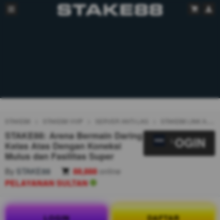
STAKE88
STAKE88 VVIP
SERVER ANTI-LAG
STAKE88 LINK ALTERNATIF
STAKE88: Arena Bermain Daring
OGIN
L
Kelas Atas Dengan Koneksi
Mulus dan Fasilitas Super
By
STAKE88
88,888
online
PELAYANAN SULTAN
LOGIN
DAFTAR