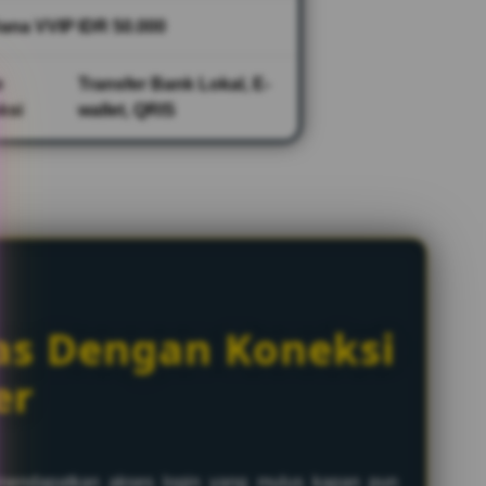
Dana VVIP
IDR 50.000
e
Transfer Bank Lokal, E-
ksi
wallet, QRIS
tas Dengan Koneksi
er
mendapatkan akses login yang mulus kapan pun