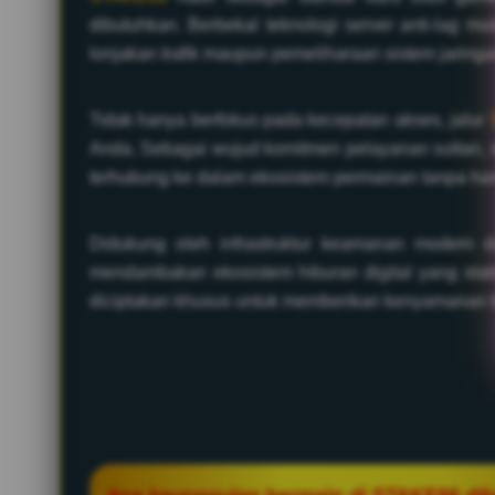
dibutuhkan. Berbekal teknologi server anti-lag mut
lonjakan trafik maupun pemeliharaan sistem jaringa
Tidak hanya berfokus pada kecepatan akses, jalur
Anda. Sebagai wujud komitmen pelayanan sultan, s
terhubung ke dalam ekosistem permainan tanpa hamb
Didukung oleh infrastruktur keamanan modern d
mendambakan ekosistem hiburan digital yang stabi
diciptakan khusus untuk memberikan kenyamanan be