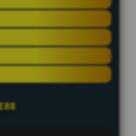
i terbaru. Kami memberikan jaminan stabilitas
serta keamanan member secara profesional.
istematis. Infrastruktur ini memastikan setiap
aman, terhindar dari kendala jaringan atau
ruh portofolio hiburan yang tersedia. Sebagai
utlak yang terus dikawal ketat oleh tim audit
Seluruh rekam jejak privasi dan transaksi saldo
gal oleh pihak yang tidak berkepentingan.
jaringan. Anda dapat mengakses halaman login
ksi internet penyedia layanan lokal tanpa
E88