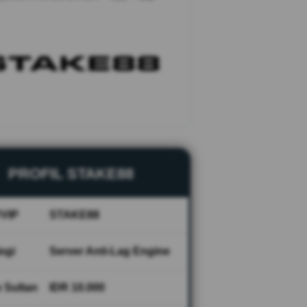
an tanpa henti untuk jaminan taruhan
 aman dan eksklusif.
PROFIL STAKE88
VVIP
STAKE88
ogi
Server Anti-Lag Engine
 Sultan
IDR 10.000