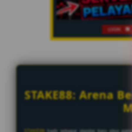
LOGIN
STAKE88: Arena Be
M
STAKE88
hadir sebagai standar baru situs ga