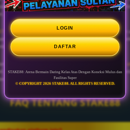
akhir, kami menjamin stabilitas permainan tingkat tinggi, se
n.
LOGIN
STAKE88 login
juga dirancang untuk menyajikan pengalaman 
etiap tautan akses resmi kami pantau dan perbarui secara ber
DAFTAR
atan teknis sedikit pun.
an proteksi data tingkat keamanan tinggi,
STAKE88 link alt
l. Perpaduan sempurna antara perlindungan privasi yang ketat
STAKE88: Arena Bermain Daring Kelas Atas Dengan Koneksi Mulus dan
Fasilitas Super
rtransaksi dan bermain secara eksklusif.
© COPYRIGHT 2026 STAKE88. ALL RIGHTS RESERVED.
FAQ TENTANG STAKE88