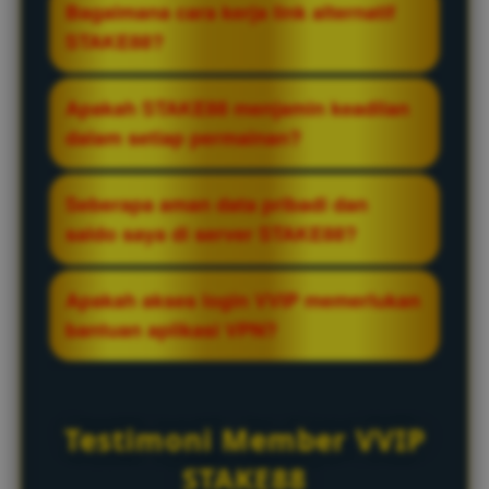
Bagaimana cara kerja link alternatif
eksklusif yang dirancang dengan teknologi
STAKE88?
server anti-lag generasi terbaru. Kami
memberikan jaminan stabilitas permainan
Akses link alternatif STAKE88 difungsikan
Apakah STAKE88 menjamin keadilan
tanpa jeda, dipadukan dengan standar
sebagai jalur privasi bebas hambatan yang
dalam setiap permainan?
pelayanan sultan yang memprioritaskan
diperbarui secara sistematis. Infrastruktur
kenyamanan serta keamanan member
ini memastikan setiap pemain kelas VVIP
Tentu saja. Kami mengimplementasikan
Seberapa aman data pribadi dan
secara profesional.
tetap dapat terhubung ke dalam
sistem Fair Play 100% dengan algoritma
saldo saya di server STAKE88?
ekosistem permainan dengan lancar dan
terverifikasi untuk seluruh portofolio
sangat aman, terhindar dari kendala
hiburan yang tersedia. Sebagai penyedia
Infrastruktur server anti-lag kami
Apakah akses login VVIP memerlukan
jaringan atau pemblokiran wilayah.
layanan berstandar sultan, integritas
didukung oleh protokol enkripsi data
bantuan aplikasi VPN?
operasional dan transparansi hasil adalah
setara perbankan yang berlapis. Seluruh
komitmen mutlak yang terus dikawal ketat
rekam jejak privasi dan transaksi saldo
Sama sekali tidak. Tim engineer kami
oleh tim audit kami.
member diproteksi secara absolut,
secara proaktif melakukan pemeliharaan
Testimoni Member VVIP
menutup rapat segala celah dari ancaman
dan optimasi routing jaringan. Anda dapat
peretasan maupun akses ilegal oleh pihak
mengakses halaman login STAKE88
STAKE88