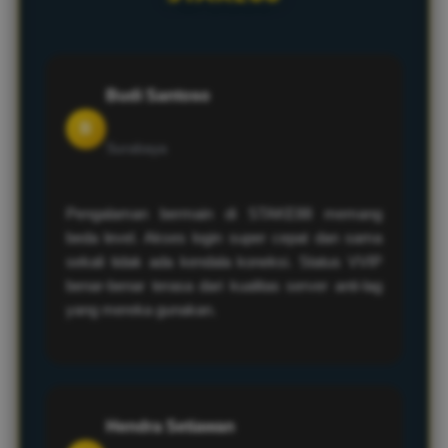
yang tidak berkepentingan.
dengan sangat cepat melalui browser
perangkat pintar maupun desktop
menggunakan koneksi internet penyedia
layanan lokal tanpa hambatan apa pun.
Budi Santoso
B
Surabaya
Pengalaman bermain di STAKE88 memang
beda level. Akses login super cepat dan sama
sekali tidak ada kendala koneksi. Status VVIP
benar-benar terasa dari kualitas server anti-lag
yang mereka gunakan.
Hendra Setiawan