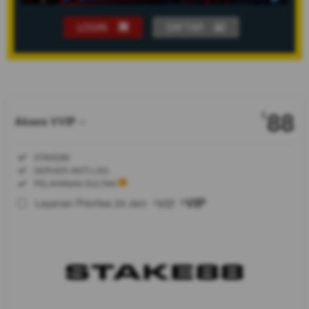
LOGIN
DAFTAR
Show More
88
$
Akses VVIP
Akses
Included:
STAKE88
VVIP
Included:
SERVER ANTI-LAG
SELECTED
Included:
PELAYANAN SULTAN
88
$
ktif
VIP
Layanan Prioritas 24 Jam
A
V
Bergabunglah
di STAKE88,
situs game
VVIP yang
ditenagai
server anti-
lag paling