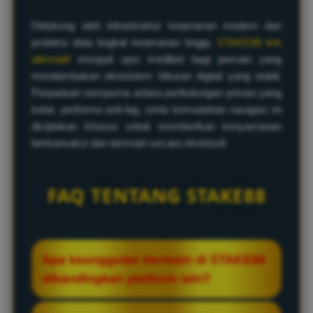
Didukung oleh infrastruktur keamanan modern dan
proteksi data tingkat keamanan tinggi,
STAKE88 link
alternatif
menjadi opsi kredibel bagi pemain yang
mendambakan ekosistem hiburan digital yang stabil.
Perpaduan sempurna antara perlindungan privasi yang
ketat, performa anti-lag, serta kemudahan navigasi ini
diciptakan khusus untuk memberikan kenyamanan
bertransaksi dan bermain secara eksklusif.
FAQ TENTANG STAKE88
Apa keunggulan bermain di STAKE88
dibandingkan platform lain?
STAKE88 merupakan situs game VVIP