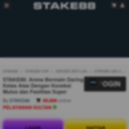
STAKE88
STAKE88 VVIP
SERVER ANTI-LAG
STAKE88 LINK ALTERNATIF
STAKE88: Arena Bermain Daring
OGIN
L
Kelas Atas Dengan Koneksi
Mulus dan Fasilitas Super
By
STAKE88
88,888
online
PELAYANAN SULTAN
LOGIN
DAFTAR