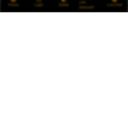
infrastruktur enkripsi dari STAKE88 menjawab
Link
Promo
Login
Daftar
Live Chat
Alternatif
keraguan saya. Link alternatifnya selalu
responsif, menjadikan pengalaman bermain jauh
lebih eksklusif dan aman.