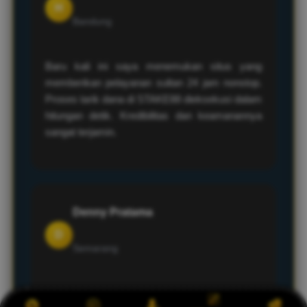
H
Bandung
Baru kali ini saya menemukan situs yang
memberikan pelayanan sultan 24 jam nonstop.
Proses tarik dana di STAKE88 dieksekusi dalam
hitungan detik. Kredibilitas dan keamanannya
sangat terjamin.
Denny Pratama
D
Semarang
Saya sangat mengutamakan privasi data, dan