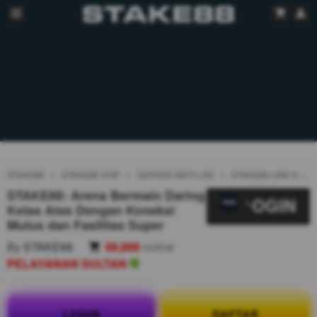
STAKE88
STAKE88 VVIP
SERVER ANTI-LAG
STAKE88 LINK ALTERNATIF
STAKE88: Arena Bermain Daring
OGIN
L
Kelas Atas Dengan Koneksi
Mulus dan Fasilitas Super
By
STAKE88
88,888
online
PELAYANAN SULTAN
LOGIN
DAFTAR