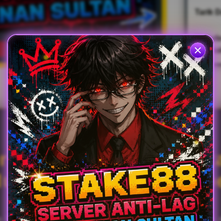
Tarik 
Metod
DAFTAR
Transa
rmain Daring Kelas A
ulus dan Fasilitas Sup
me VVIP yang dirancang khusus untuk memastikan pemain 