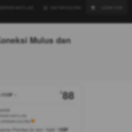
SERVER ANTI-LAG
DAFTAR SULTAN
LOGIN VVIP
Koneksi Mulus dan
88
$
 VVIP
88
s VVIP
$
SELECTED
luded:
AKE88
luded:
abunglah di STAKE88, situs game VVIP
RVER ANTI-LAG
luded:
LAYANAN SULTAN
ditenagai server anti-lag paling
onsif. Rasakan kemewahan pelayanan
ktif
VIP
yanan Prioritas 24 Jam
A
V