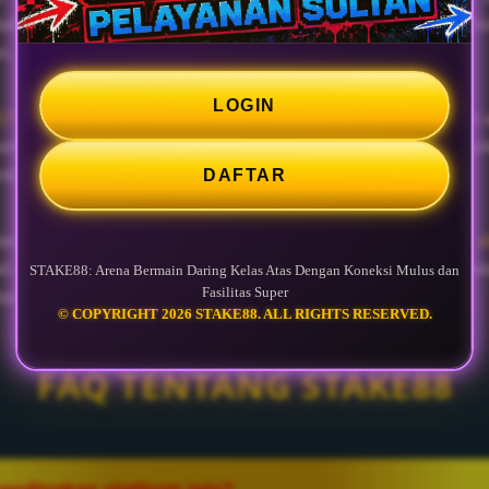
akhir, kami menjamin stabilitas permainan tingkat tinggi, se
n.
LOGIN
STAKE88 login
juga dirancang untuk menyajikan pengalaman 
etiap tautan akses resmi kami pantau dan perbarui secara ber
DAFTAR
atan teknis sedikit pun.
an proteksi data tingkat keamanan tinggi,
STAKE88 link alt
l. Perpaduan sempurna antara perlindungan privasi yang ketat
STAKE88: Arena Bermain Daring Kelas Atas Dengan Koneksi Mulus dan
Fasilitas Super
rtransaksi dan bermain secara eksklusif.
© COPYRIGHT 2026 STAKE88. ALL RIGHTS RESERVED.
FAQ TENTANG STAKE88