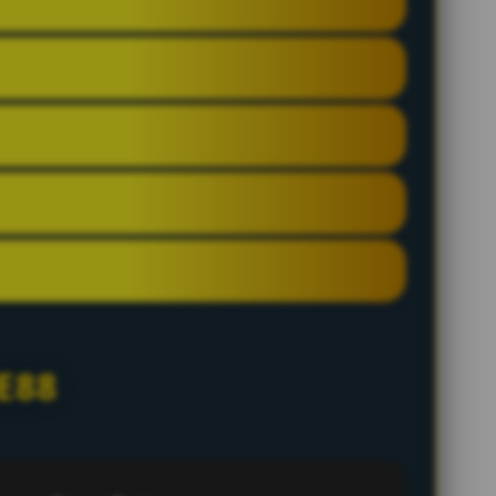
i terbaru. Kami memberikan jaminan stabilitas
serta keamanan member secara profesional.
istematis. Infrastruktur ini memastikan setiap
aman, terhindar dari kendala jaringan atau
ruh portofolio hiburan yang tersedia. Sebagai
utlak yang terus dikawal ketat oleh tim audit
Seluruh rekam jejak privasi dan transaksi saldo
gal oleh pihak yang tidak berkepentingan.
jaringan. Anda dapat mengakses halaman login
ksi internet penyedia layanan lokal tanpa
E88