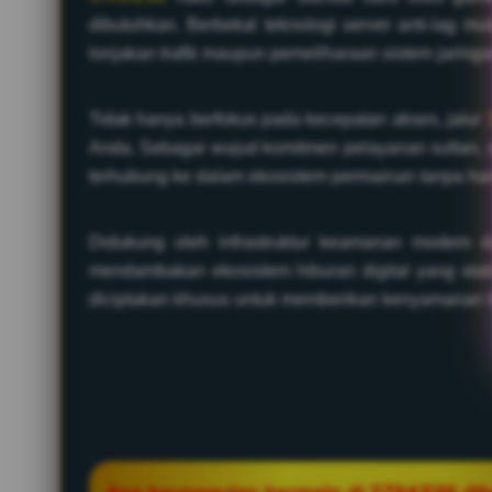
dibutuhkan. Berbekal teknologi server anti-lag mut
lonjakan trafik maupun pemeliharaan sistem jaringa
Tidak hanya berfokus pada kecepatan akses, jalur
Anda. Sebagai wujud komitmen pelayanan sultan, s
terhubung ke dalam ekosistem permainan tanpa hamb
Didukung oleh infrastruktur keamanan modern d
mendambakan ekosistem hiburan digital yang stabi
diciptakan khusus untuk memberikan kenyamanan be