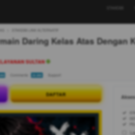
STAKE88
AG
STAKE88 LINK ALTERNATIF
main Daring Kelas Atas Dengan 
ELAYANAN SULTAN
Comments
Support
888
28.888
DAFTAR
Akses
Akse
Inc
ST
Inc
Berg
SE
Inc
PE
yang 
resp
La