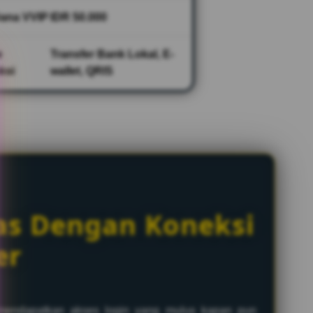
Dana VVIP
IDR 50.000
e
Transfer Bank Lokal, E-
ksi
wallet, QRIS
tas Dengan Koneksi
er
mendapatkan akses login yang mulus kapan pun