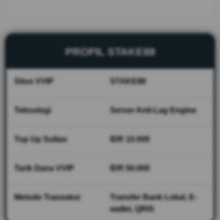
responsif.
Rasakan
kemewahan
pelayanan
sultan tanpa
PROFIL STAKE88
henti untuk
jaminan
taruhan yang
Situs VVIP
STAKE88
aman dan
eksklusif.
Teknologi
Server Anti-Lag Engine
L
i
Top Up Sultan
IDR 10.000
h
a
t
Tarik Dana VVIP
IDR 50.000
d
e
t
Metode Transaksi
Transfer Bank Lokal, E-
a
wallet, QRIS
i