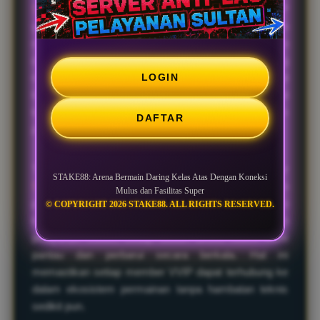
STAKE88
hadir sebagai standar baru situs game VVIP
yang dirancang khusus untuk memastikan pemain
mendapatkan akses login yang mulus kapan pun
dibutuhkan. Berbekal teknologi server anti-lag
LOGIN
mutakhir, kami menjamin stabilitas permainan tingkat
tinggi, sehingga Anda terbebas dari kekhawatiran saat
terjadi lonjakan trafik maupun pemeliharaan sistem
DAFTAR
jaringan.
Tidak hanya berfokus pada kecepatan akses, jalur
STAKE88: Arena Bermain Daring Kelas Atas Dengan Koneksi
STAKE88 login
juga dirancang untuk menyajikan
Mulus dan Fasilitas Super
pengalaman antarmuka yang sangat responsif demi
© COPYRIGHT 2026 STAKE88. ALL RIGHTS RESERVED.
kenyamanan Anda. Sebagai wujud komitmen
pelayanan sultan, setiap tautan akses resmi kami
pantau dan perbarui secara berkala. Hal ini
memastikan setiap member VVIP dapat terhubung ke
dalam ekosistem permainan tanpa hambatan teknis
sedikit pun.