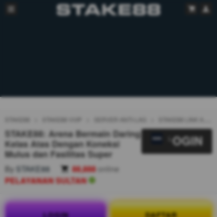
STAKE88
STAKE88 VVIP
SERVER ANTI-LAG
STAKE88 LINK ALTERNATIF
STAKE88: Arena Bermain Daring
OGIN
L
Kelas Atas Dengan Koneksi
Mulus dan Fasilitas Super
By
STAKE88
88,888
online
PELAYANAN SULTAN
LOGIN
DAFTAR