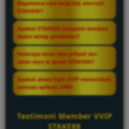
Bagaimana cara kerja link alternatif
eksklusif yang dirancang dengan teknologi
STAKE88?
server anti-lag generasi terbaru. Kami
memberikan jaminan stabilitas permainan
Akses link alternatif STAKE88 difungsikan
Apakah STAKE88 menjamin keadilan
tanpa jeda, dipadukan dengan standar
sebagai jalur privasi bebas hambatan yang
dalam setiap permainan?
pelayanan sultan yang memprioritaskan
diperbarui secara sistematis. Infrastruktur
kenyamanan serta keamanan member
ini memastikan setiap pemain kelas VVIP
Tentu saja. Kami mengimplementasikan
Seberapa aman data pribadi dan
secara profesional.
tetap dapat terhubung ke dalam
sistem Fair Play 100% dengan algoritma
saldo saya di server STAKE88?
ekosistem permainan dengan lancar dan
terverifikasi untuk seluruh portofolio
sangat aman, terhindar dari kendala
hiburan yang tersedia. Sebagai penyedia
Infrastruktur server anti-lag kami
Apakah akses login VVIP memerlukan
jaringan atau pemblokiran wilayah.
layanan berstandar sultan, integritas
didukung oleh protokol enkripsi data
bantuan aplikasi VPN?
operasional dan transparansi hasil adalah
setara perbankan yang berlapis. Seluruh
komitmen mutlak yang terus dikawal ketat
rekam jejak privasi dan transaksi saldo
Sama sekali tidak. Tim engineer kami
oleh tim audit kami.
member diproteksi secara absolut,
secara proaktif melakukan pemeliharaan
Testimoni Member VVIP
menutup rapat segala celah dari ancaman
dan optimasi routing jaringan. Anda dapat
peretasan maupun akses ilegal oleh pihak
mengakses halaman login STAKE88
STAKE88