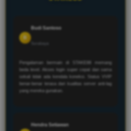
yang tidak berkepentingan.
dengan sangat cepat melalui browser
perangkat pintar maupun desktop
menggunakan koneksi internet penyedia
layanan lokal tanpa hambatan apa pun.
Budi Santoso
B
Surabaya
Pengalaman bermain di STAKE88 memang
beda level. Akses login super cepat dan sama
sekali tidak ada kendala koneksi. Status VVIP
benar-benar terasa dari kualitas server anti-lag
yang mereka gunakan.
Hendra Setiawan