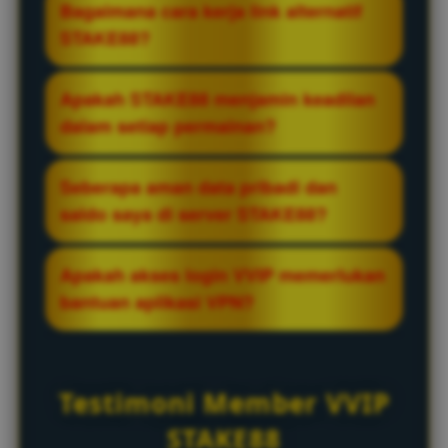
Bagaimana cara kerja link alternatif
eksklusif yang dirancang dengan teknologi
STAKE88?
server anti-lag generasi terbaru. Kami
memberikan jaminan stabilitas permainan
Akses link alternatif STAKE88 difungsikan
Apakah STAKE88 menjamin keadilan
tanpa jeda, dipadukan dengan standar
sebagai jalur privasi bebas hambatan yang
dalam setiap permainan?
pelayanan sultan yang memprioritaskan
diperbarui secara sistematis. Infrastruktur
kenyamanan serta keamanan member
ini memastikan setiap pemain kelas VVIP
Tentu saja. Kami mengimplementasikan
Seberapa aman data pribadi dan
secara profesional.
tetap dapat terhubung ke dalam
sistem Fair Play 100% dengan algoritma
saldo saya di server STAKE88?
ekosistem permainan dengan lancar dan
terverifikasi untuk seluruh portofolio
sangat aman, terhindar dari kendala
hiburan yang tersedia. Sebagai penyedia
Infrastruktur server anti-lag kami
Apakah akses login VVIP memerlukan
jaringan atau pemblokiran wilayah.
layanan berstandar sultan, integritas
didukung oleh protokol enkripsi data
bantuan aplikasi VPN?
operasional dan transparansi hasil adalah
setara perbankan yang berlapis. Seluruh
komitmen mutlak yang terus dikawal ketat
rekam jejak privasi dan transaksi saldo
Sama sekali tidak. Tim engineer kami
oleh tim audit kami.
member diproteksi secara absolut,
secara proaktif melakukan pemeliharaan
Testimoni Member VVIP
menutup rapat segala celah dari ancaman
dan optimasi routing jaringan. Anda dapat
peretasan maupun akses ilegal oleh pihak
mengakses halaman login STAKE88
STAKE88