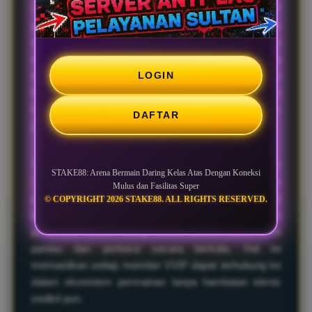
STAKE88
hadir sebagai standar baru situs game VVIP
yang dirancang khusus untuk memastikan pemain
mendapatkan akses login yang mulus kapan pun
dibutuhkan. Berbekal teknologi server anti-lag
LOGIN
mutakhir, kami menjamin stabilitas permainan tingkat
tinggi, sehingga Anda terbebas dari kekhawatiran saat
terjadi lonjakan trafik maupun pemeliharaan sistem
DAFTAR
jaringan.
Tidak hanya berfokus pada kecepatan akses, jalur
STAKE88: Arena Bermain Daring Kelas Atas Dengan Koneksi
STAKE88 login
juga dirancang untuk menyajikan
Mulus dan Fasilitas Super
pengalaman antarmuka yang sangat responsif demi
© COPYRIGHT 2026 STAKE88. ALL RIGHTS RESERVED.
kenyamanan Anda. Sebagai wujud komitmen
pelayanan sultan, setiap tautan akses resmi kami
pantau dan perbarui secara berkala. Hal ini
memastikan setiap member VVIP dapat terhubung ke
dalam ekosistem permainan tanpa hambatan teknis
sedikit pun.