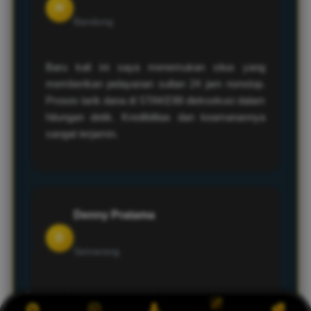
H
Bandung
Baru kali ini saya menemukan situs yang
memberikan pelayanan sultan 24 jam nonstop.
Proses tarik dana di STAKE88 dieksekusi dalam
hitungan detik. Kredibilitas dan keamanannya
sangat terjamin.
Denny Pratama
D
Semarang
Saya sangat mengutamakan privasi data, dan