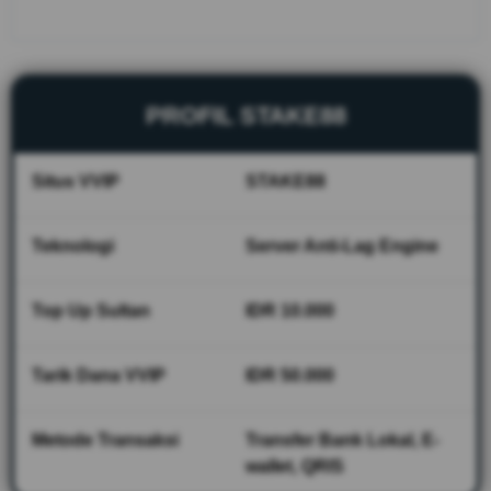
responsif.
Rasakan
kemewahan
pelayanan
sultan tanpa
PROFIL STAKE88
henti untuk
jaminan
taruhan yang
Situs VVIP
STAKE88
aman dan
eksklusif.
Teknologi
Server Anti-Lag Engine
L
i
Top Up Sultan
IDR 10.000
h
a
t
Tarik Dana VVIP
IDR 50.000
d
e
t
Metode Transaksi
Transfer Bank Lokal, E-
a
wallet, QRIS
i