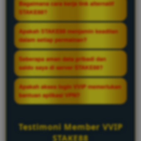
Bagaimana cara kerja link alternatif
eksklusif yang dirancang dengan teknologi
STAKE88?
server anti-lag generasi terbaru. Kami
memberikan jaminan stabilitas permainan
Akses link alternatif STAKE88 difungsikan
Apakah STAKE88 menjamin keadilan
tanpa jeda, dipadukan dengan standar
sebagai jalur privasi bebas hambatan yang
dalam setiap permainan?
pelayanan sultan yang memprioritaskan
diperbarui secara sistematis. Infrastruktur
kenyamanan serta keamanan member
ini memastikan setiap pemain kelas VVIP
Tentu saja. Kami mengimplementasikan
Seberapa aman data pribadi dan
secara profesional.
tetap dapat terhubung ke dalam
sistem Fair Play 100% dengan algoritma
saldo saya di server STAKE88?
ekosistem permainan dengan lancar dan
terverifikasi untuk seluruh portofolio
sangat aman, terhindar dari kendala
hiburan yang tersedia. Sebagai penyedia
Infrastruktur server anti-lag kami
Apakah akses login VVIP memerlukan
jaringan atau pemblokiran wilayah.
layanan berstandar sultan, integritas
didukung oleh protokol enkripsi data
bantuan aplikasi VPN?
operasional dan transparansi hasil adalah
setara perbankan yang berlapis. Seluruh
komitmen mutlak yang terus dikawal ketat
rekam jejak privasi dan transaksi saldo
Sama sekali tidak. Tim engineer kami
oleh tim audit kami.
member diproteksi secara absolut,
secara proaktif melakukan pemeliharaan
Testimoni Member VVIP
menutup rapat segala celah dari ancaman
dan optimasi routing jaringan. Anda dapat
peretasan maupun akses ilegal oleh pihak
mengakses halaman login STAKE88
STAKE88