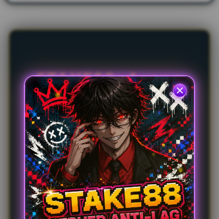
l
l
i
s
e
n
s
STAKE88: Arena
i
Bermain Daring
Kelas Atas
Dengan Koneksi
Mulus dan
Fasilitas Super