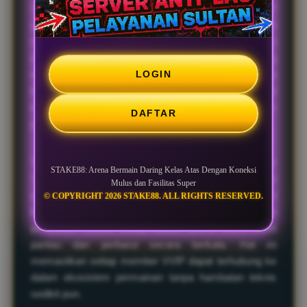
STAKE88
hadir sebagai standar baru situs game VVIP
yang dirancang khusus untuk memastikan pemain
mendapatkan akses login yang mulus kapan pun
dibutuhkan. Berbekal teknologi server anti-lag
LOGIN
mutakhir, kami menjamin stabilitas permainan tingkat
tinggi, sehingga Anda terbebas dari kekhawatiran saat
terjadi lonjakan trafik maupun pemeliharaan sistem
DAFTAR
jaringan.
Tidak hanya berfokus pada kecepatan akses, jalur
STAKE88: Arena Bermain Daring Kelas Atas Dengan Koneksi
STAKE88 login
juga dirancang untuk menyajikan
Mulus dan Fasilitas Super
pengalaman antarmuka yang sangat responsif demi
© COPYRIGHT 2026 STAKE88. ALL RIGHTS RESERVED.
kenyamanan Anda. Sebagai wujud komitmen
pelayanan sultan, setiap tautan akses resmi kami
pantau dan perbarui secara berkala. Hal ini
memastikan setiap member VVIP dapat terhubung ke
dalam ekosistem permainan tanpa hambatan teknis
sedikit pun.