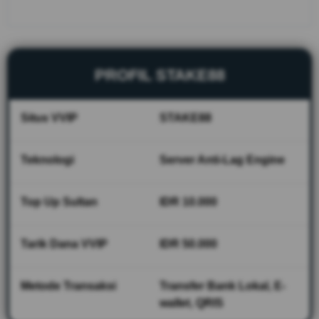
responsif.
Rasakan
kemewahan
pelayanan
sultan tanpa
PROFIL STAKE88
henti untuk
jaminan
taruhan yang
Situs VVIP
STAKE88
aman dan
eksklusif.
Teknologi
Server Anti-Lag Engine
L
i
Top Up Sultan
IDR 10.000
h
a
t
Tarik Dana VVIP
IDR 50.000
d
e
t
Metode Transaksi
Transfer Bank Lokal, E-
a
wallet, QRIS
i