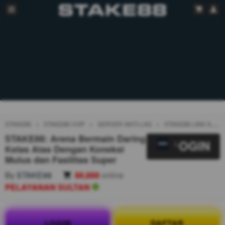
STAKE88
STAKE88 VVIP
SERVER ANTI-LAG
STAKE88 LINK ALTERNATIF
STAKE88: Arena Bermain Daring
OGIN
L
Kelas Atas Dengan Koneksi
Mulus dan Fasilitas Super
By
STAKE88
88,888
online
PELAYANAN SULTAN
LOGIN
DAFTAR