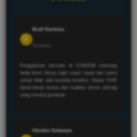
yang tidak berkepentingan.
dengan sangat cepat melalui browser
perangkat pintar maupun desktop
menggunakan koneksi internet penyedia
layanan lokal tanpa hambatan apa pun.
Budi Santoso
B
Surabaya
Pengalaman bermain di STAKE88 memang
beda level. Akses login super cepat dan sama
sekali tidak ada kendala koneksi. Status VVIP
benar-benar terasa dari kualitas server anti-lag
yang mereka gunakan.
Hendra Setiawan